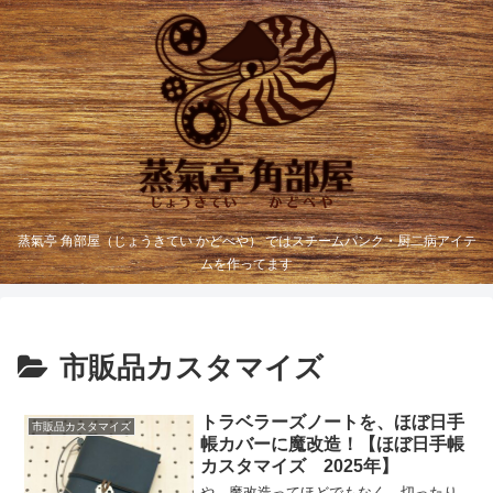
蒸氣亭 角部屋（じょうきてい かどべや） ではスチームパンク・厨二病アイテ
ムを作ってます
市販品カスタマイズ
トラベラーズノートを、ほぼ日手
市販品カスタマイズ
帳カバーに魔改造！【ほぼ日手帳
カスタマイズ 2025年】
や、魔改造ってほどでもなく、切ったり