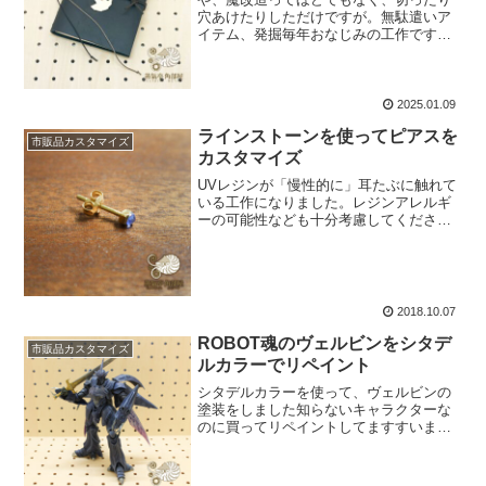
穴あけたりしただけですが。無駄遣いア
イテム、発掘毎年おなじみの工作ですが
「はてさて、来年の手帳はどんな塩梅に
するかな・・・。」と、思いながら部屋
の掃除をしていると「・・・これ、ハン
ズが東急ハンズだった昔に...
2025.01.09
ラインストーンを使ってピアスを
市販品カスタマイズ
カスタマイズ
UVレジンが「慢性的に」耳たぶに触れて
いる工作になりました。レジンアレルギ
ーの可能性なども十分考慮してくださ
い。溶剤の相性も、自己責任で工作を行
ってください。小さいので「見えない部
分で実験」なんてできませんし、はっき
り言ってギャンブルです。...
2018.10.07
ROBOT魂のヴェルビンをシタデ
市販品カスタマイズ
ルカラーでリペイント
シタデルカラーを使って、ヴェルビンの
塗装をしました知らないキャラクターな
のに買ってリペイントしてますすいませ
ん。ダンバインは「家人が遊んでいるス
パロボ」を横で見ている程度にしか、知
らないんです。以前、ダライアスシリー