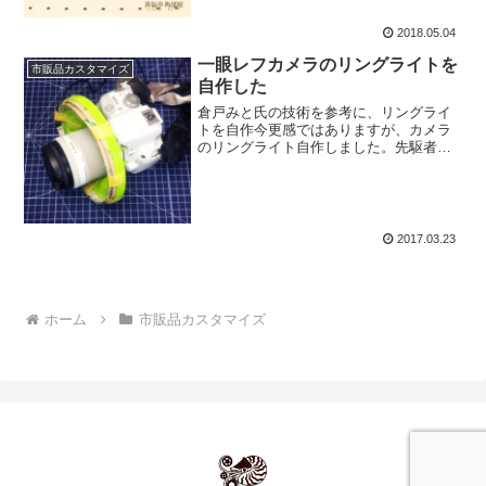
ズの「ナイトフォスルの展...
2018.05.04
一眼レフカメラのリングライトを
市販品カスタマイズ
自作した
倉戸みと氏の技術を参考に、リングライ
トを自作今更感ではありますが、カメラ
のリングライト自作しました。先駆者達
にお礼を申し上げます厨二病アイテム(も
ちろん中二病でも可）という響きが好き
な方は、すでに倉戸みと氏(@mitragyna)
の素晴らし...
2017.03.23
ホーム
市販品カスタマイズ