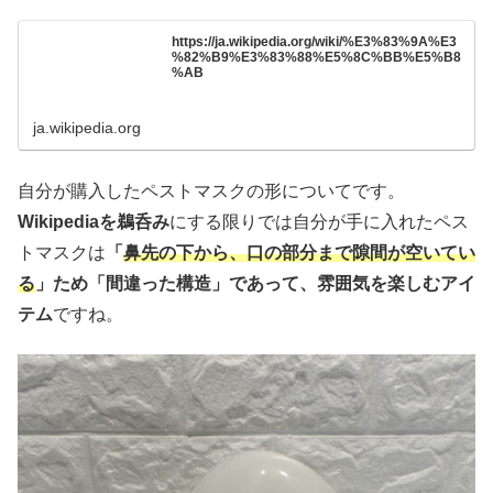
https://ja.wikipedia.org/wiki/%E3%83%9A%E3
%82%B9%E3%83%88%E5%8C%BB%E5%B8
%AB
ja.wikipedia.org
自分が購入したペストマスクの形についてです。
Wikipediaを鵜呑み
にする限りでは自分が手に入れたペス
トマスクは
「
鼻先の下から、口の部分まで隙間が空いてい
る
」ため「間違った構造」であって、雰囲気を楽しむアイ
テム
ですね。