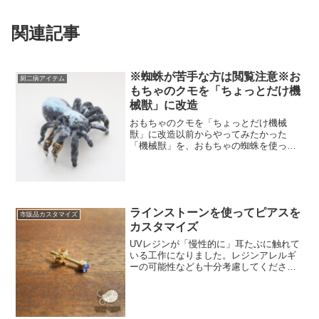
関連記事
※蜘蛛が苦手な方は閲覧注意※お
厨二病アイテム
もちゃのクモを「ちょっとだけ機
械獣」に改造
おもちゃのクモを「ちょっとだけ機械
獣」に改造以前からやってみたかった
「機械獣」を、おもちゃの蜘蛛を使って
作ってみました。※おもちゃの蜘蛛です
が、クモが苦手な方は不快に思うかもし
れませんので、閲覧の際にはご注意くだ
さい※機械獣、機械昆虫 カッ...
ラインストーンを使ってピアスを
市販品カスタマイズ
カスタマイズ
UVレジンが「慢性的に」耳たぶに触れて
いる工作になりました。レジンアレルギ
ーの可能性なども十分考慮してくださ
い。溶剤の相性も、自己責任で工作を行
ってください。小さいので「見えない部
分で実験」なんてできませんし、はっき
り言ってギャンブルです。...