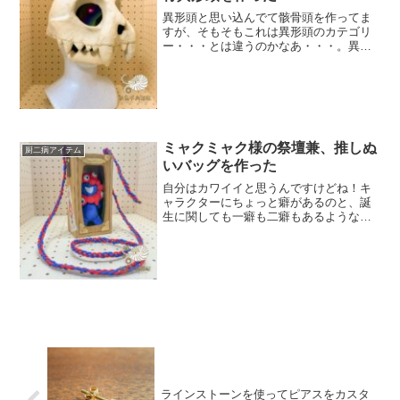
異形頭と思い込んでて骸骨頭を作ってま
すが、そもそもこれは異形頭のカテゴリ
ー・・・とは違うのかなあ・・・。異形
頭で活動なさっている方々で、不快に思
ったらごめんなさい。口がパクパク動
く、化物じみた骸骨頭がほしい過去に何
個か骸骨頭を作っていますが...
ミャクミャク様の祭壇兼、推しぬ
厨二病アイテム
いバッグを作った
自分はカワイイと思うんですけどね！キ
ャラクターにちょっと癖があるのと、誕
生に関しても一癖も二癖もあるようなの
で、人によっちゃあ不快に感じる方もい
るかもしれません。そのことを理解して
お読みください。ミャクミャク様をお迎
えしました大阪万博のキャ...
ラインストーンを使ってピアスをカスタ