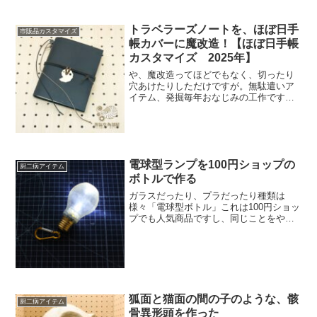
トラベラーズノートを、ほぼ日手
市販品カスタマイズ
帳カバーに魔改造！【ほぼ日手帳
カスタマイズ 2025年】
や、魔改造ってほどでもなく、切ったり
穴あけたりしただけですが。無駄遣いア
イテム、発掘毎年おなじみの工作ですが
「はてさて、来年の手帳はどんな塩梅に
するかな・・・。」と、思いながら部屋
の掃除をしていると「・・・これ、ハン
ズが東急ハンズだった昔に...
電球型ランプを100円ショップの
厨二病アイテム
ボトルで作る
ガラスだったり、プラだったり種類は
様々「電球型ボトル」これは100円ショッ
プでも人気商品ですし、同じことをやっ
ている方が、多そうですね。健康のため
の夜散歩夜ウォーキングをするときに、
安全用にライトを着けて歩くのですがど
うせなら、面白い形がい...
狐面と猫面の間の子のような、骸
厨二病アイテム
骨異形頭を作った