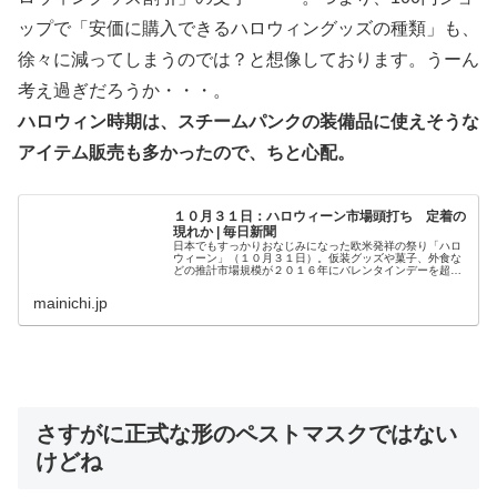
ップで「安価に購入できるハロウィングッズの種類」も、
徐々に減ってしまうのでは？と想像しております。うーん
考え過ぎだろうか・・・。
ハロウィン時期は、スチームパンクの装備品に使えそうな
アイテム販売も多かったので、ちと心配。
１０月３１日：ハロウィーン市場頭打ち 定着の
現れか | 毎日新聞
日本でもすっかりおなじみになった欧米発祥の祭り「ハロ
ウィーン」（１０月３１日）。仮装グッズや菓子、外食な
どの推計市場規模が２０１６年にバレンタインデーを超え
たことが話題になったが、ここにきて２年連続で減少し、
関連商品の売り場を縮小する大型店...
mainichi.jp
さすがに正式な形のペストマスクではない
けどね